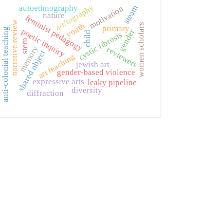
a/r/tography
autoethnography
steam
motivation
nature
feminist pedagogy
narrative review
youth
women scholars
primary
anti-colonial teaching
poetic inquiry
gender
child
cystic fibrosis
stem
memory
reviewers
shared object
art teaching
jewish art
gender-based violence
expressive arts
leaky pipeline
diversity
diffraction