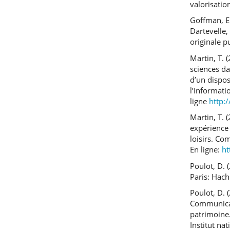
valorisatio
Goffman, E.
Dartevelle,
originale p
Martin, T. 
sciences da
d’un dispos
l’Informati
ligne
http:
Martin, T. 
expérience 
loisirs. C
En ligne:
ht
Poulot, D. 
Paris: Hach
Poulot, D. 
Communicat
patrimoine.
Institut nat