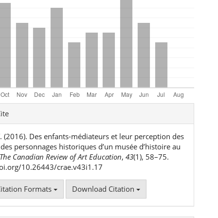
e
ite
ls
T. (2016). Des enfants-médiateurs et leur perception des
t des personnages historiques d’un musée d’histoire au
The Canadian Review of Art Education
,
43
(1), 58–75.
doi.org/10.26443/crae.v43i1.17
itation Formats
Download Citation