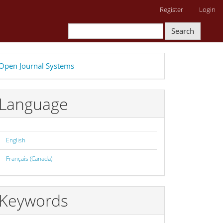
Register
Login
Search
eveloped
Open Journal Systems
y
Language
English
Français (Canada)
Keywords