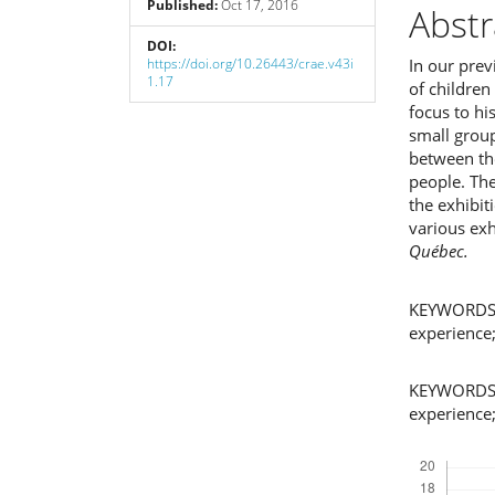
Published:
Oct 17, 2016
Cont
Abstr
DOI:
https://doi.org/10.26443/crae.v43i
In our prev
1.17
of children
focus to hi
small group
between th
people. Th
the exhibiti
various ex
Québec.
KEYWORDS: M
experience;
KEYWORDS:Mu
experience;
Downloads