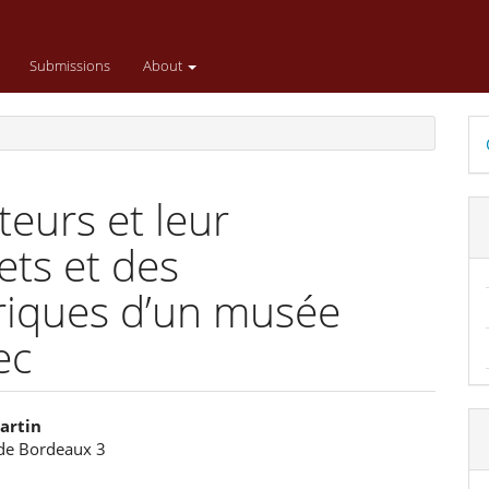
Submissions
About
D
B
eurs et leur
ets et des
riques d’un musée
ec
artin
 de Bordeaux 3
e