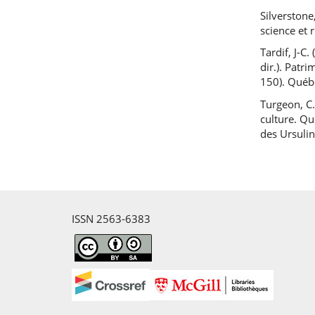
Silverstone
science et 
Tardif, J-C
dir.). Patr
150). Québ
Turgeon, C.
culture. Q
des Ursuli
ISSN 2563-6383