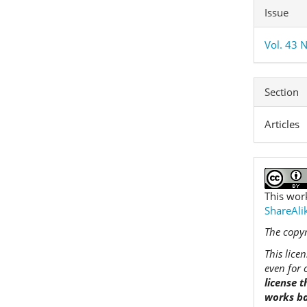
Issue
Vol. 43 N
Section
Articles
This wor
ShareAlik
The copyr
This lice
even for 
license 
works ba