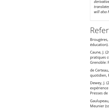
derivativ
translate
will also
Refe
Brougères, 
éducation).
Caune, J. (
pratiques c
Grenoble: 
de Certeau,
quotidien, P
Dewey, J. (
expérience 
Presses de 
Gaulupeau, 
Meunier (ss