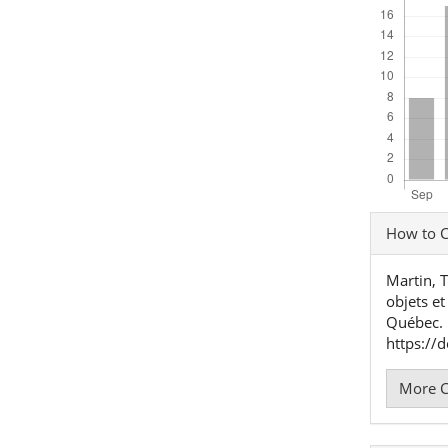
Articl
How to C
Detai
Martin, 
objets e
Québec.
https://
More C