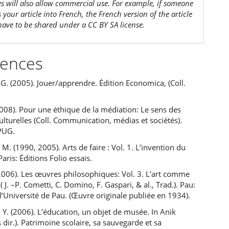
es will also allow commercial use. For example, if someone
s your article into French, the French version of the article
 have to be shared under a CC BY SA license.
rences
G. (2005). Jouer/apprendre. Édition Economica, (Coll.
2008). Pour une éthique de la médiation: Le sens des
ulturelles (Coll. Communication, médias et sociétés).
PUG.
 M. (1990, 2005). Arts de faire : Vol. 1. L’invention du
aris: Éditions Folio essais.
2006). Les œuvres philosophiques: Vol. 3. L'art comme
( J. –P. Cometti, C. Domino, F. Gaspari, & al., Trad.). Pau:
l’Université de Pau. (Œuvre originale publiée en 1934).
Y. (2006). L’éducation, un objet de musée. In Anik
 dir.). Patrimoine scolaire, sa sauvegarde et sa